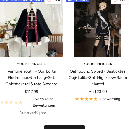
364
208
YOUR PRINCESS
YOUR PRINCESS
Vampire Youth – Ouji Lolita
Oathbound Sword - Besticktes
Fledermaus-Umhang-Set,
Ouji-Lolita-Set, High-Low-Saum
Goldstickerei & rote Akzente
Mantel
Angebotspreis
Angebotspreis
$117.99
Ab
$23.99
Noch keine
1 Bewertung
Bewertungen
1 Farbe verfügbar