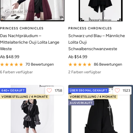
PRINCESS CHRONICLES
PRINCESS CHRONICLES
Das Nachtpräludium –
Schwarz und Blau – Männliche
Mittelalterliche Ouji Lolita Lange
Lolita Ouji
Weste
Schwalbenschwanzweste
Angebotspreis
Angebotspreis
Ab
$48.99
Ab
$54.99
70 Bewertungen
86 Bewertungen
6 Farben verfügbar
2 Farben verfügbar
640+ GEKAUFT
1758
ÜBER 590 MAL GEKAUFT
1523
VORBESTELLUNG / 4 MONATE
VORBESTELLUNG / 4 MONATE
AUSVERKAUFT