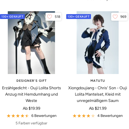
130+ GEKAUFT
518
130+ GEKAUFT
969
DESIGNER'S GIFT
MATUTU
Erzählgedicht - Ouji Lolita Shorts
Xiongdoujiang - Chris' Son - Ouji
Anzug mit Hemdumhang und
Lolita Mantelset, Kleid mit
Weste
unregelmäßigem Saum
Angebotspreis
Angebotspreis
Ab
$19.99
Ab
$21.99
6 Bewertungen
4 Bewertungen
5 Farben verfügbar