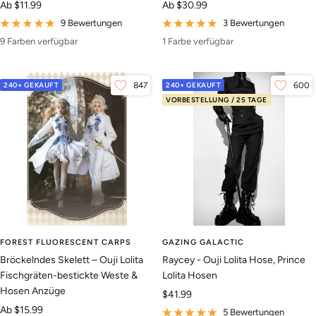
Angebotspreis
Angebotspreis
Ab
$11.99
Ab
$30.99
9 Bewertungen
3 Bewertungen
9 Farben verfügbar
1 Farbe verfügbar
240+ GEKAUFT
847
240+ GEKAUFT
600
VORBESTELLUNG / 25 TAGE
FOREST FLUORESCENT CARPS
GAZING GALACTIC
Bröckelndes Skelett – Ouji Lolita
Raycey - Ouji Lolita Hose, Prince
Fischgräten-bestickte Weste &
Lolita Hosen
Hosen Anzüge
Angebotspreis
$41.99
Angebotspreis
Ab
$15.99
5 Bewertungen