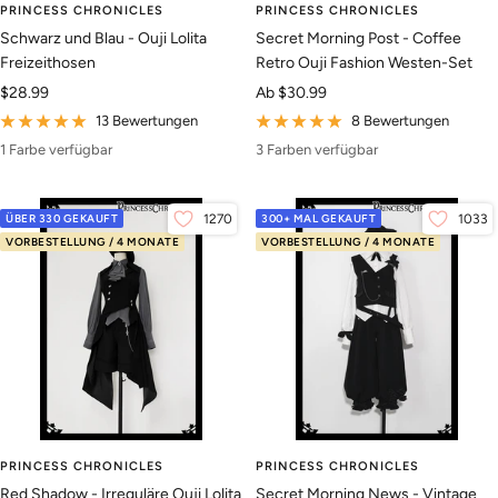
PRINCESS CHRONICLES
PRINCESS CHRONICLES
Schwarz und Blau - Ouji Lolita
Secret Morning Post - Coffee
Freizeithosen
Retro Ouji Fashion Westen-Set
Angebotspreis
Angebotspreis
$28.99
Ab
$30.99
13 Bewertungen
8 Bewertungen
1 Farbe verfügbar
3 Farben verfügbar
ÜBER 330 GEKAUFT
1270
300+ MAL GEKAUFT
1033
VORBESTELLUNG / 4 MONATE
VORBESTELLUNG / 4 MONATE
PRINCESS CHRONICLES
PRINCESS CHRONICLES
Red Shadow - Irreguläre Ouji Lolita
Secret Morning News - Vintage