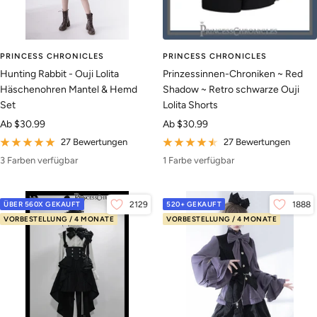
PRINCESS CHRONICLES
PRINCESS CHRONICLES
Hunting Rabbit - Ouji Lolita
Prinzessinnen-Chroniken ~ Red
Häschenohren Mantel & Hemd
Shadow ~ Retro schwarze Ouji
Set
Lolita Shorts
Angebotspreis
Angebotspreis
Ab
$30.99
Ab
$30.99
27 Bewertungen
27 Bewertungen
3 Farben verfügbar
1 Farbe verfügbar
ÜBER 560X GEKAUFT
2129
520+ GEKAUFT
1888
VORBESTELLUNG / 4 MONATE
VORBESTELLUNG / 4 MONATE