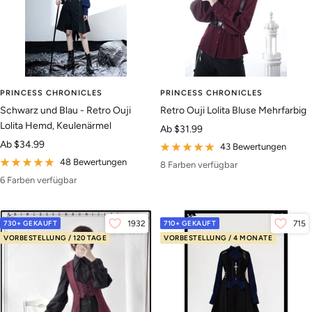
PRINCESS CHRONICLES
PRINCESS CHRONICLES
Schwarz und Blau - Retro Ouji
Retro Ouji Lolita Bluse Mehrfarbig
Lolita Hemd, Keulenärmel
Angebotspreis
Ab
$31.99
Angebotspreis
Ab
$34.99
43 Bewertungen
48 Bewertungen
8 Farben verfügbar
6 Farben verfügbar
730+ GEKAUFT
1932
710+ GEKAUFT
715
VORBESTELLUNG / 120 TAGE
VORBESTELLUNG / 4 MONATE