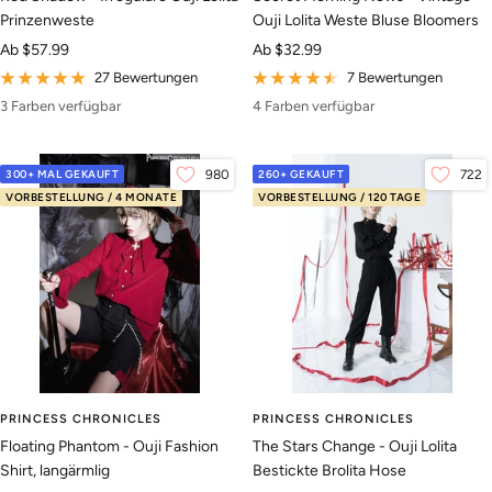
Prinzenweste
Ouji Lolita Weste Bluse Bloomers
Angebotspreis
Angebotspreis
Ab
$57.99
Ab
$32.99
27 Bewertungen
7 Bewertungen
3 Farben verfügbar
4 Farben verfügbar
300+ MAL GEKAUFT
980
260+ GEKAUFT
722
VORBESTELLUNG / 4 MONATE
VORBESTELLUNG / 120 TAGE
PRINCESS CHRONICLES
PRINCESS CHRONICLES
Floating Phantom - Ouji Fashion
The Stars Change - Ouji Lolita
Shirt, langärmlig
Bestickte Brolita Hose