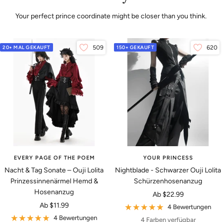
Your perfect prince coordinate might be closer than you think.
20+ MAL GEKAUFT
509
150+ GEKAUFT
620
EVERY PAGE OF THE POEM
YOUR PRINCESS
Nacht & Tag Sonate – Ouji Lolita
Nightblade - Schwarzer Ouji Lolita
Prinzessinnenärmel Hemd &
Schürzenhosenanzug
Hosenanzug
Angebotspreis
Ab
$22.99
Angebotspreis
Ab
$11.99
4 Bewertungen
4 Bewertungen
4 Farben verfügbar