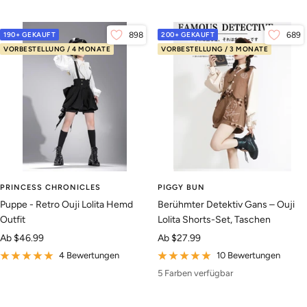
190+ GEKAUFT
898
200+ GEKAUFT
689
VORBESTELLUNG / 4 MONATE
VORBESTELLUNG / 3 MONATE
PRINCESS CHRONICLES
PIGGY BUN
Puppe - Retro Ouji Lolita Hemd
Berühmter Detektiv Gans – Ouji
Outfit
Lolita Shorts-Set, Taschen
Angebotspreis
Angebotspreis
Ab
$46.99
Ab
$27.99
4 Bewertungen
10 Bewertungen
5 Farben verfügbar