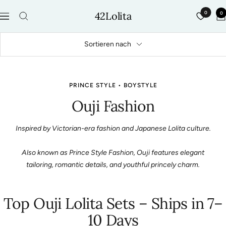
Direkt
42Lolita
0
0
zum
Navigation
Inhalt
Sortieren nach
PRINCE STYLE • BOYSTYLE
Ouji Fashion
Inspired by Victorian-era fashion and Japanese Lolita culture.
Also known as Prince Style Fashion, Ouji features elegant
tailoring, romantic details, and youthful princely charm.
Top Ouji Lolita Sets – Ships in 7–
10 Days