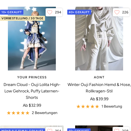
10+ GEKAUFT
294
40+ GEKAUFT
226
VORBESTELLUNG / 30 TAGE
YOUR PRINCESS
AONT
Dream Cloud - Ouji Lolita High-
Winter Ouji Fashion Hemd & Hose,
Low Gehrock, Puffy Laternen-
Rollkragen-Stil
Shorts
Angebotspreis
Ab
$39.99
Angebotspreis
Ab
$32.99
1 Bewertung
2 Bewertungen
MEHR ALS 10 MAL GEKAUFT
10+ GEKAUFT