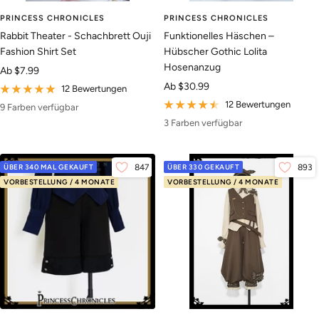
PRINCESS CHRONICLES
PRINCESS CHRONICLES
Rabbit Theater - Schachbrett Ouji
Funktionelles Häschen –
Fashion Shirt Set
Hübscher Gothic Lolita
Hosenanzug
Angebotspreis
Ab
$7.99
Angebotspreis
Ab
$30.99
12 Bewertungen
12 Bewertungen
9 Farben verfügbar
3 Farben verfügbar
ÜBER 340 MAL GEKAUFT
847
ÜBER 330 GEKAUFT
893
VORBESTELLUNG / 4 MONATE
VORBESTELLUNG / 4 MONATE