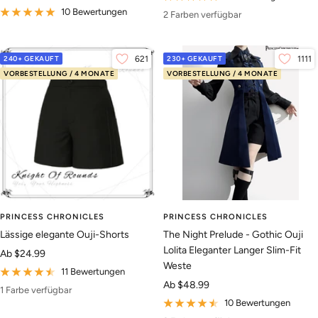
10 Bewertungen
2 Farben verfügbar
240+ GEKAUFT
621
230+ GEKAUFT
1111
VORBESTELLUNG / 4 MONATE
VORBESTELLUNG / 4 MONATE
PRINCESS CHRONICLES
PRINCESS CHRONICLES
Lässige elegante Ouji-Shorts
The Night Prelude - Gothic Ouji
Lolita Eleganter Langer Slim-Fit
Angebotspreis
Ab
$24.99
Weste
11 Bewertungen
Angebotspreis
Ab
$48.99
1 Farbe verfügbar
10 Bewertungen