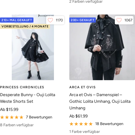
2 Farben verfügbar
210+ MAL GEKAUFT
1170
200+ GEKAUFT
1067
VORBESTELLUNG / 4 MONATE
PRINCESS CHRONICLES
ARCA ET OVIS
Desperate Bunny - Ouji Lolita
Arca et Ovis – Damenspiel –
Weste Shorts Set
Gothic Lolita Umhang, Ouji Lolita
Umhang
Angebotspreis
Ab
$15.99
Angebotspreis
Ab
$61.99
7 Bewertungen
18 Bewertungen
8 Farben verfügbar
1 Farbe verfügbar