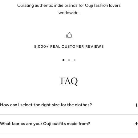
Curating authentic indie brands for Ouji fashion lovers
worldwide.
8,000+ REAL CUSTOMER REVIEWS
Zur
Zur
Zur
Slide
Slide
Slide
FAQ
1
2
3
gehen
gehen
gehen
How can I select the right size for the clothes?
What fabrics are your Ouji outfits made from?