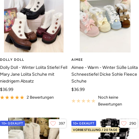
DOLLY DOLL
AIMEE
Dolly Doll - Winter Lolita Stiefel Fell
Aimee - Warm - Winter Süße Lolita
Mary Jane Lolita Schuhe mit
Schneestiefel Dicke Sohle Fleece
niedrigem Absatz
Schuhe
Angebotspreis
Angebotspreis
$36.99
$36.99
2 Bewertungen
Noch keine
Bewertungen
10+ GEKAUFT
397
10+ GEKAUFT
290
VORBESTELLUNG / 20 TAGE