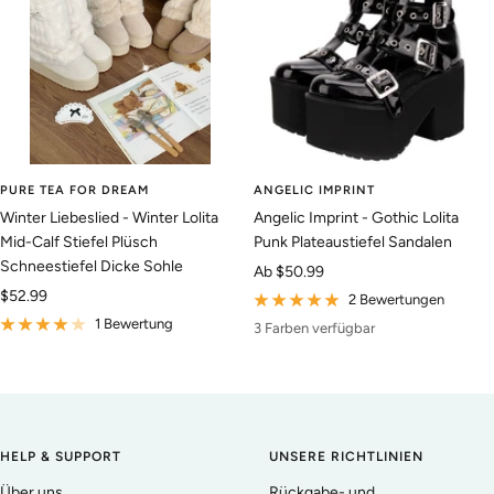
PURE TEA FOR DREAM
ANGELIC IMPRINT
Winter Liebeslied - Winter Lolita
Angelic Imprint - Gothic Lolita
Mid-Calf Stiefel Plüsch
Punk Plateaustiefel Sandalen
Schneestiefel Dicke Sohle
Angebotspreis
Ab
$50.99
Angebotspreis
$52.99
2 Bewertungen
1 Bewertung
3 Farben verfügbar
HELP & SUPPORT
UNSERE RICHTLINIEN
Über uns
Rückgabe- und