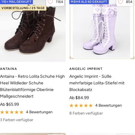
110+ MAL GEKAUFT
1164
MEHR ALS 60 GEKAUFT
854
VORBESTELLUNG / 25 TAGE
ANTAINA
ANGELIC IMPRINT
Antaina - Retro Lolita Schuhe High
Angelic Imprint - Süße
Heel Wildleder Schuhe
mehrfarbige Lolita-Stiefel mit
Blütenblattförmige Oberlinie
Blockabsatz
Maßgeschneidert
Angebotspreis
Ab
$84.99
Angebotspreis
Ab
$65.99
4 Bewertungen
4 Bewertungen
8 Farben verfügbar
3 Farben verfügbar