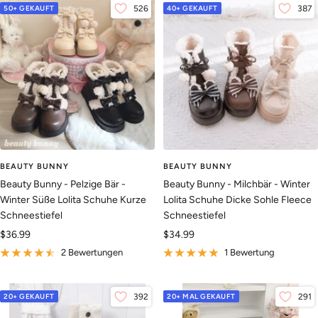
50+ GEKAUFT
526
40+ GEKAUFT
387
BEAUTY BUNNY
BEAUTY BUNNY
Beauty Bunny - Pelzige Bär -
Beauty Bunny - Milchbär - Winter
Winter Süße Lolita Schuhe Kurze
Lolita Schuhe Dicke Sohle Fleece
Schneestiefel
Schneestiefel
Angebotspreis
Angebotspreis
$36.99
$34.99
2 Bewertungen
1 Bewertung
20+ GEKAUFT
392
20+ MAL GEKAUFT
291