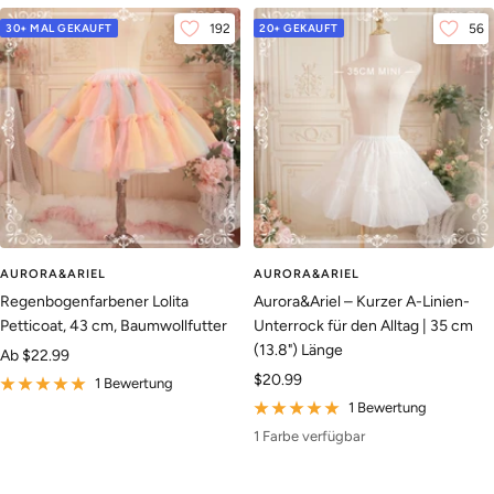
30+ MAL GEKAUFT
192
20+ GEKAUFT
56
AURORA&ARIEL
AURORA&ARIEL
Regenbogenfarbener Lolita
Aurora&Ariel – Kurzer A-Linien-
Petticoat, 43 cm, Baumwollfutter
Unterrock für den Alltag | 35 cm
(13.8") Länge
Angebotspreis
Ab
$22.99
Angebotspreis
$20.99
1 Bewertung
1 Bewertung
1 Farbe verfügbar