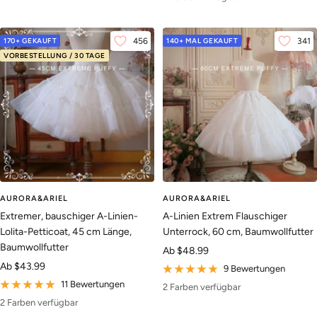
170+ GEKAUFT
456
140+ MAL GEKAUFT
341
VORBESTELLUNG / 30 TAGE
AURORA&ARIEL
AURORA&ARIEL
Extremer, bauschiger A-Linien-
A-Linien Extrem Flauschiger
Lolita-Petticoat, 45 cm Länge,
Unterrock, 60 cm, Baumwollfutter
Baumwollfutter
Angebotspreis
Ab
$48.99
Angebotspreis
Ab
$43.99
9 Bewertungen
11 Bewertungen
2 Farben verfügbar
2 Farben verfügbar