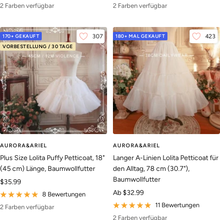
2 Farben verfügbar
2 Farben verfügbar
170+ GEKAUFT
307
180+ MAL GEKAUFT
423
VORBESTELLUNG / 30 TAGE
AURORA&ARIEL
AURORA&ARIEL
Plus Size Lolita Puffy Petticoat, 18"
Langer A-Linien Lolita Petticoat für
(45 cm) Länge, Baumwollfutter
den Alltag, 78 cm (30.7"),
Baumwollfutter
Angebotspreis
$35.99
Angebotspreis
Ab
$32.99
8 Bewertungen
11 Bewertungen
2 Farben verfügbar
2 Farben verfügbar