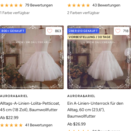
79 Bewertungen
43 Bewertungen
1 Farbe verfügbar
2 Farben verfügbar
800+ GEKAUFT
863
ÜBER 610 GEKAUFT
718
VORBESTELLUNG / 30 TAGE
AURORA&ARIEL
AURORA&ARIEL
Alltags-A-Linien-Lolita-Petticoat,
Ein A-Linien-Unterrock für den
45 cm (18 Zoll), Baumwollfutter
Alltag, 60 cm (23,6"),
Baumwollfutter
Angebotspreis
Ab
$22.99
Angebotspreis
Ab
$26.99
41 Bewertungen