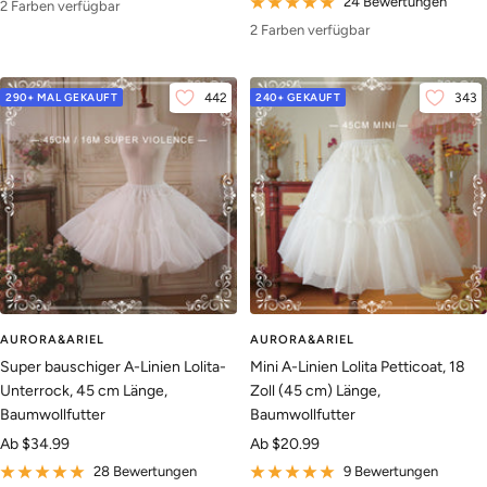
24 Bewertungen
2 Farben verfügbar
2 Farben verfügbar
290+ MAL GEKAUFT
442
240+ GEKAUFT
343
AURORA&ARIEL
AURORA&ARIEL
Super bauschiger A-Linien Lolita-
Mini A-Linien Lolita Petticoat, 18
Unterrock, 45 cm Länge,
Zoll (45 cm) Länge,
Baumwollfutter
Baumwollfutter
Angebotspreis
Angebotspreis
Ab
$34.99
Ab
$20.99
28 Bewertungen
9 Bewertungen