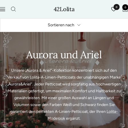
Direkt
42Lolita
0
0
zum
Navigation
Inhalt
Sortieren nach
Aurora und Ariel
Unsere „Aurora & Ariel“-Kollektion konzentriert sich auf den
Verkauf von Lolita-A-Linien-Petticoats der unabhängigen Marke
„Aurora&Ariel“. Jeder Petticoat wird sorgfältig aus hochwertigen
Materialien gefertigt, um maximalen Komfort und Haltbarkeit zu
gewährleisten. Mit einer großen Auswahl an Längen und
Volumen sowie den Farben Weiß und Schwarz finden Sie
garantiert den perfekten A-Linien-Petticoat, der Ihren
Lolita-
Modelook
ergänzt.