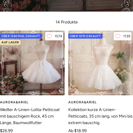
14 Produkte
ÜBER 1360 MAL GEKAUFT
1574
ÜBER 1070 GEKAUFT
1139
AUF LAGER
AURORA&ARIEL
AURORA&ARIEL
Weißer A-Linien-Lolita-Petticoat
Kollektion kurze A-Linien-
mit bauschigem Rock, 45 cm
Petticoats, 35 cm lang, von Mini bis
Länge, Baumwollfutter
extrem bauschig
Angebotspreis
Angebotspreis
$26.99
Ab
$18.99