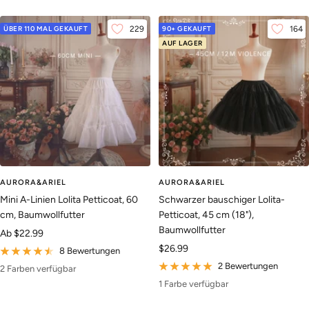
ÜBER 110 MAL GEKAUFT
229
90+ GEKAUFT
164
AUF LAGER
AURORA&ARIEL
AURORA&ARIEL
Mini A-Linien Lolita Petticoat, 60
Schwarzer bauschiger Lolita-
cm, Baumwollfutter
Petticoat, 45 cm (18"),
Baumwollfutter
Angebotspreis
Ab
$22.99
Angebotspreis
$26.99
8 Bewertungen
2 Bewertungen
2 Farben verfügbar
1 Farbe verfügbar