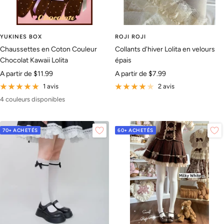
YUKINES BOX
ROJI ROJI
Chaussettes en Coton Couleur
Collants d'hiver Lolita en velours
Chocolat Kawaii Lolita
épais
Prix
Prix
A partir de
$11.99
A partir de
$7.99
de
de
1 avis
2 avis
vente
vente
4 couleurs disponibles
70+ ACHETÉS
60+ ACHETÉS