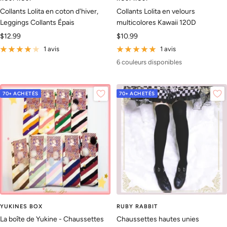
Collants Lolita en coton d'hiver,
Collants Lolita en velours
Leggings Collants Épais
multicolores Kawaii 120D
Prix
Prix
$12.99
$10.99
de
de
1 avis
1 avis
vente
vente
6 couleurs disponibles
70+ ACHETÉS
70+ ACHETÉS
YUKINES BOX
RUBY RABBIT
La boîte de Yukine - Chaussettes
Chaussettes hautes unies