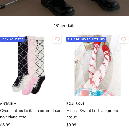
161 produits
130+ ACHETÉS
PLUS DE 160 ACHETEURS
ANTAINA
ROJI ROJI
Chaussettes Lolita en coton doux
Mi-bas Sweet Lolita, imprimé
noir blanc rose
nœud
Prix
Prix
$8.99
$9.99