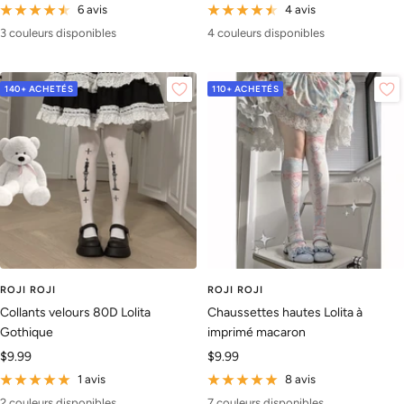
de
de
6 avis
4 avis
vente
vente
3 couleurs disponibles
4 couleurs disponibles
140+ ACHETÉS
110+ ACHETÉS
ROJI ROJI
ROJI ROJI
Collants velours 80D Lolita
Chaussettes hautes Lolita à
Gothique
imprimé macaron
Prix
Prix
$9.99
$9.99
de
de
1 avis
8 avis
vente
vente
2 couleurs disponibles
7 couleurs disponibles