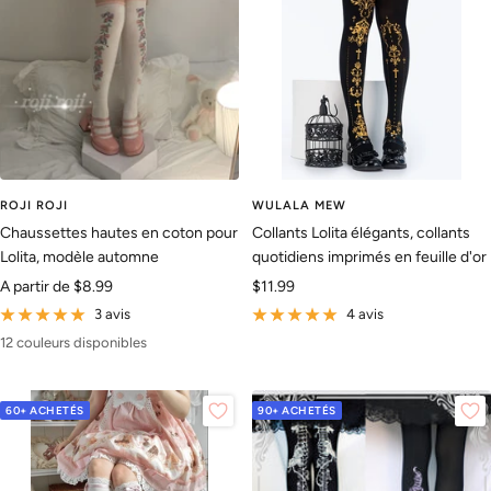
ROJI ROJI
WULALA MEW
Chaussettes hautes en coton pour
Collants Lolita élégants, collants
Lolita, modèle automne
quotidiens imprimés en feuille d'or
Prix
Prix
A partir de
$8.99
$11.99
de
de
3 avis
4 avis
vente
vente
12 couleurs disponibles
60+ ACHETÉS
90+ ACHETÉS