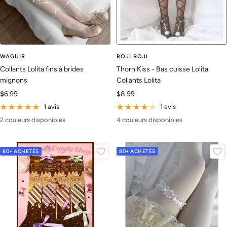
WAGUIR
ROJI ROJI
Collants Lolita fins à brides
Thorn Kiss - Bas cuisse Lolita
mignons
Collants Lolita
Prix
Prix
$6.99
$8.99
de
de
1 avis
1 avis
vente
vente
2 couleurs disponibles
4 couleurs disponibles
80+ ACHETÉS
80+ ACHETÉS