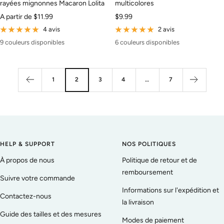
rayées mignonnes Macaron Lolita
multicolores
Prix
Prix
A partir de
$11.99
$9.99
de
de
4 avis
2 avis
vente
vente
9 couleurs disponibles
6 couleurs disponibles
1
2
3
4
…
7
HELP & SUPPORT
NOS POLITIQUES
À propos de nous
Politique de retour et de
remboursement
Suivre votre commande
Informations sur l'expédition et
Contactez-nous
la livraison
Guide des tailles et des mesures
Modes de paiement