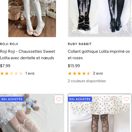
ROJI ROJI
RUBY RABBIT
Roji Roji - Chaussettes Sweet
Collant gothique Lolita imprimé os
Lolita avec dentelle et nœuds
et roses
Prix
Prix
$7.99
$15.99
de
de
1 avis
2 avis
vente
vente
2 couleurs disponibles
80+ ACHETÉS
90+ ACHETÉS