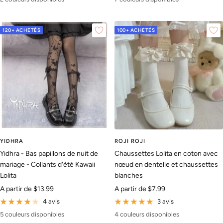
120+ ACHETÉS
100+ ACHETÉS
YIDHRA
ROJI ROJI
Yidhra - Bas papillons de nuit de
Chaussettes Lolita en coton avec
mariage - Collants d'été Kawaii
nœud en dentelle et chaussettes
Lolita
blanches
Prix
Prix
A partir de
$13.99
A partir de
$7.99
de
de
4 avis
3 avis
vente
vente
5 couleurs disponibles
4 couleurs disponibles