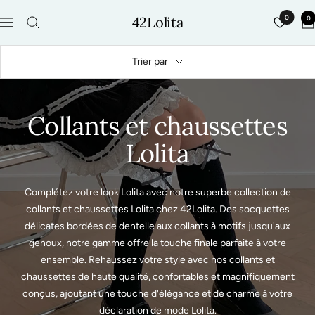
Passer
42Lolita
0
0
au
Navigation
contenu
Trier par
Collants et chaussettes
Lolita
Complétez votre look Lolita avec notre superbe collection de
collants et chaussettes Lolita chez 42Lolita. Des socquettes
délicates bordées de dentelle aux collants à motifs jusqu'aux
genoux, notre gamme offre la touche finale parfaite à votre
ensemble. Rehaussez votre style avec nos collants et
chaussettes de haute qualité, confortables et magnifiquement
conçus, ajoutant une touche d'élégance et de charme à votre
déclaration de mode Lolita.