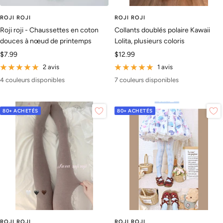
ROJI ROJI
ROJI ROJI
Roji roji - Chaussettes en coton
Collants doublés polaire Kawaii
douces à nœud de printemps
Lolita, plusieurs coloris
Prix
Prix
$7.99
$12.99
de
de
2 avis
1 avis
vente
vente
4 couleurs disponibles
7 couleurs disponibles
80+ ACHETÉS
80+ ACHETÉS
ROJI ROJI
ROJI ROJI