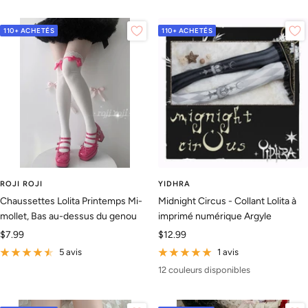
110+ ACHETÉS
110+ ACHETÉS
ROJI ROJI
YIDHRA
Chaussettes Lolita Printemps Mi-
Midnight Circus - Collant Lolita à
mollet, Bas au-dessus du genou
imprimé numérique Argyle
Prix
Prix
$7.99
$12.99
de
de
5 avis
1 avis
vente
vente
12 couleurs disponibles