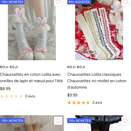
110+ ACHETÉS
90+ ACHETÉS
ROJI ROJI
ROJI ROJI
Chaussettes en coton Lolita avec
Chaussettes Lolita classiques
oreilles de lapin et nœud pour l'été
Chaussettes mi-mollet en coton
d'automne
Prix
$8.99
Prix
$9.99
de
0 avis
de
vente
2 avis
vente
110+ ACHETÉS
110+ ACHETÉS